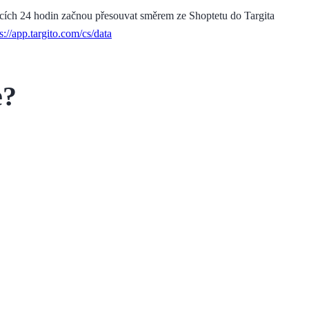
cích 24 hodin začnou přesouvat směrem ze Shoptetu do Targita
s://app.targito.com/cs/data
e?