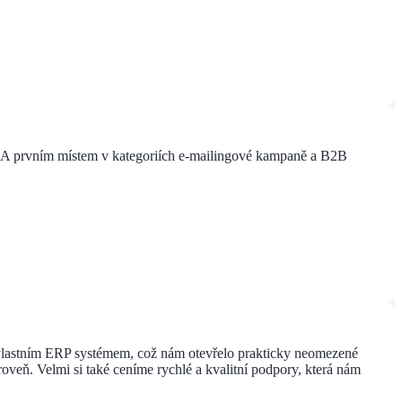
 IEA prvním místem v kategoriích e-mailingové kampaně a B2B
ším vlastním ERP systémem, což nám otevřelo prakticky neomezené
veň. Velmi si také ceníme rychlé a kvalitní podpory, která nám