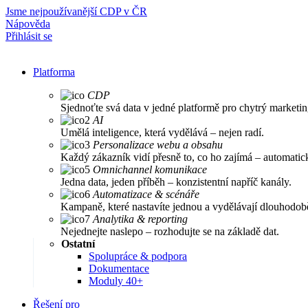
Jsme nejpoužívanější CDP v ČR
Nápověda
Přihlásit se
Platforma
CDP
Sjednoťte svá data v jedné platformě pro chytrý marketin
AI
Umělá inteligence, která vydělává – nejen radí.
Personalizace webu a obsahu
Každý zákazník vidí přesně to, co ho zajímá – automatic
Omnichannel komunikace
Jedna data, jeden příběh – konzistentní napříč kanály.
Automatizace & scénáře
Kampaně, které nastavíte jednou a vydělávají dlouhodob
Analytika & reporting
Nejednejte naslepo – rozhodujte se na základě dat.
Ostatní
Spolupráce & podpora
Dokumentace
Moduly 40+
Řešení pro