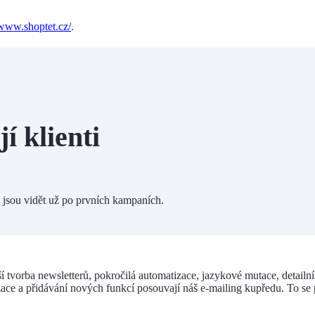
/www.shoptet.cz/
.
jí klienti
é jsou vidět už po prvních kampaních.
ší tvorba newsletterů, pokročilá automatizace, jazykové mutace, detail
zace a přidávání nových funkcí posouvají náš e-mailing kupředu. To se 