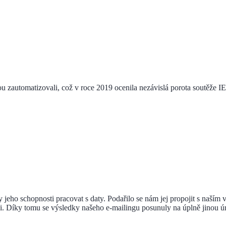
u zautomatizovali, což v roce 2019 ocenila nezávislá porota soutěže
íky jeho schopnosti pracovat s daty. Podařilo se nám jej propojit s na
i. Díky tomu se výsledky našeho e-mailingu posunuly na úplně jinou úro