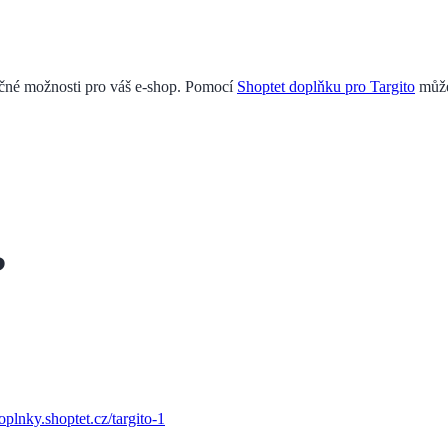
nečné možnosti pro váš e-shop. Pomocí
Shoptet doplňku pro Targito
může
?
doplnky.shoptet.cz/targito-1