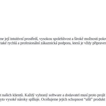
 její intuitivní prostředí, vysokou spolehlivost a široké možnosti po
ké rychlá a profesionální zákaznická podpora, která je vždy připraven
ašich klientů. Každý vybraný software a dodavatel musí proto projít d
yto vysoké nároky splňuje. Oceňujeme jejich schopnost “ušít” produkt