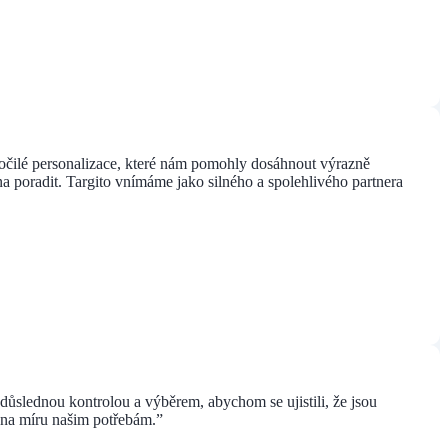
kročilé personalizace, které nám pomohly dosáhnout výrazně
a poradit. Targito vnímáme jako silného a spolehlivého partnera
ůslednou kontrolou a výběrem, abychom se ujistili, že jsou
 na míru našim potřebám.”