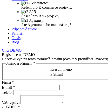
E-commerce
Řešení pro E-commerce projekty.
B2B
Řešení pro B2B projekty.
Agentury
Jste Agentura nebo máte nástroj?
Případové studie
Partneři
O nás
Blog
Chci DEMO
Registrace na DEMO
Chcete-li vyplnit tento formulář, prosím povolte v prohlížeči JavaScrip
Jméno a příjmení
*
Křestní jméno
Příjmení
Firma
*
E-mail
*
Telefon
Vaše zpráva
GDPR
*