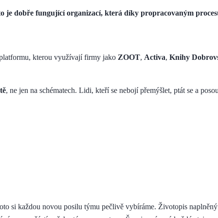
to je dobře fungující organizací, která díky propracovaným procesů
latformu, kterou využívají firmy jako
ZOOT
,
Activa
,
Knihy Dobrov
tě
, ne jen na schématech. Lidi, kteří se nebojí přemýšlet, ptát se a po
proto si každou novou posilu týmu pečlivě vybíráme. Životopis naplněn