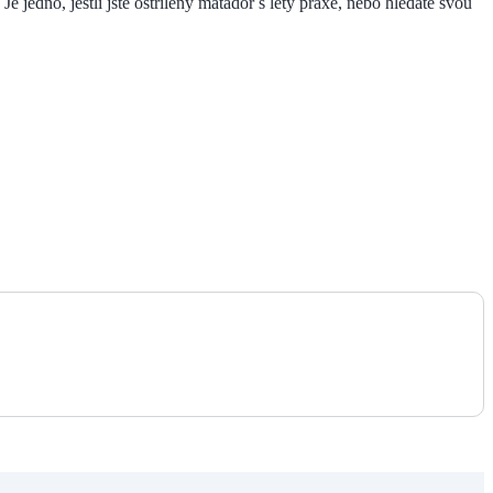
 jedno, jestli jste ostřílený matador s léty praxe, nebo hledáte svou