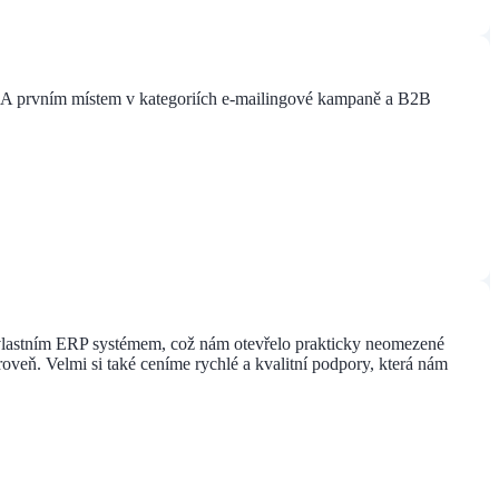
 IEA prvním místem v kategoriích e-mailingové kampaně a B2B
ším vlastním ERP systémem, což nám otevřelo prakticky neomezené
veň. Velmi si také ceníme rychlé a kvalitní podpory, která nám