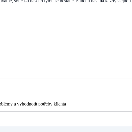
áváme, součástí našeho týmu se nestane. Šanci u nás má každý stejnou. Je
blémy a vyhodnotit potřeby klienta