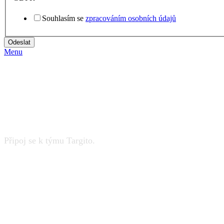
Souhlasím se
zpracováním osobních údajů
Odeslat
Menu
Kariéra
Připoj se k týmu Targito.