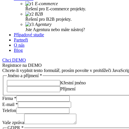
E-commerce
Řešení pro E-commerce projekty.
B2B
Řešení pro B2B projekty.
Agentury
Jste Agentura nebo máte nástroj?
Případové studie
Partneři
O nás
Blog
Chci DEMO
Registrace na DEMO
Chcete-li vyplnit tento formulář, prosím povolte v prohlížeči JavaScrip
Jméno a příjmení
*
Křestní jméno
Příjmení
Firma
*
E-mail
*
Telefon
Vaše zpráva
GDPR
*