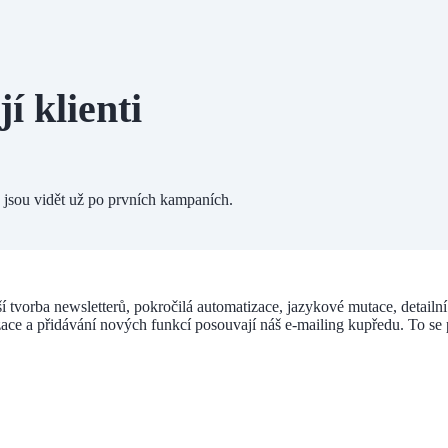
jí klienti
é jsou vidět už po prvních kampaních.
ší tvorba newsletterů, pokročilá automatizace, jazykové mutace, detail
zace a přidávání nových funkcí posouvají náš e-mailing kupředu. To se 