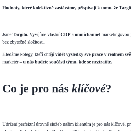
Hodnoty, které kolektivně zastáváme, přispívají k tomu, že Targi
Jsme
Targito
. Vyvíjíme vlastní
CDP
a
omnichannel
marketingovou p
bez zbytečné složitosti.
Hledáme kolegy, kteří chtějí
vidět výsledky své práce v reálném svě
marketér –
u nás budete součástí týmu, kde se neztratíte.
Co je pro nás
klíčové
?
Udržení perfektní úrovně služeb našim klientům je pro nás klíčové, 