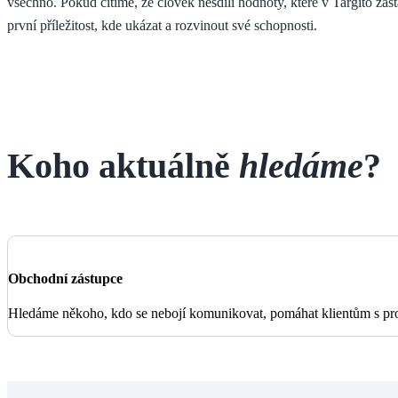
všechno. Pokud cítíme, že člověk nesdílí hodnoty, které v Targito zast
první příležitost, kde ukázat a rozvinout své schopnosti.
Koho aktuálně
hledáme
?
Obchodní zástupce
Hledáme někoho, kdo se nebojí komunikovat, pomáhat klientům s pro