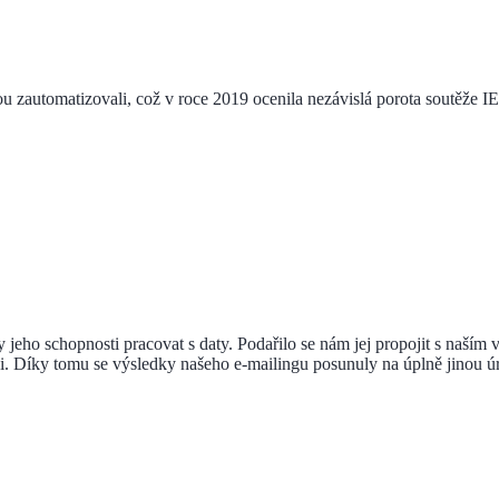
u zautomatizovali, což v roce 2019 ocenila nezávislá porota soutěže
íky jeho schopnosti pracovat s daty. Podařilo se nám jej propojit s na
i. Díky tomu se výsledky našeho e-mailingu posunuly na úplně jinou úro