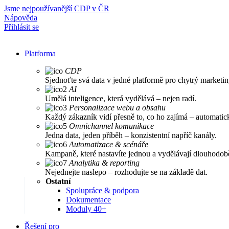
Jsme nejpoužívanější CDP v ČR
Nápověda
Přihlásit se
Platforma
CDP
Sjednoťte svá data v jedné platformě pro chytrý marketin
AI
Umělá inteligence, která vydělává – nejen radí.
Personalizace webu a obsahu
Každý zákazník vidí přesně to, co ho zajímá – automatic
Omnichannel komunikace
Jedna data, jeden příběh – konzistentní napříč kanály.
Automatizace & scénáře
Kampaně, které nastavíte jednou a vydělávají dlouhodob
Analytika & reporting
Nejednejte naslepo – rozhodujte se na základě dat.
Ostatní
Spolupráce & podpora
Dokumentace
Moduly 40+
Řešení pro