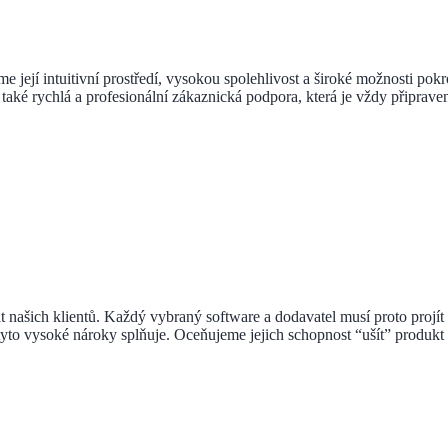
 její intuitivní prostředí, vysokou spolehlivost a široké možnosti po
ké rychlá a profesionální zákaznická podpora, která je vždy připraven
ašich klientů. Každý vybraný software a dodavatel musí proto projít d
yto vysoké nároky splňuje. Oceňujeme jejich schopnost “ušít” produkt